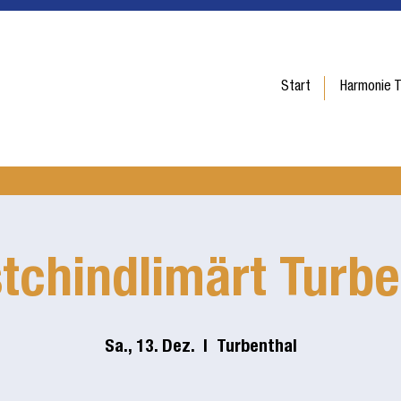
Start
Harmonie T
stchindlimärt Turbe
Sa., 13. Dez.
  |  
Turbenthal