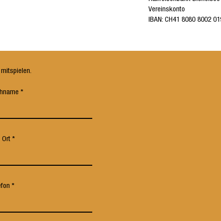
Vereinskonto
IBAN: CH41 8080 8002 01
mitspielen.
hname
 Ort
efon