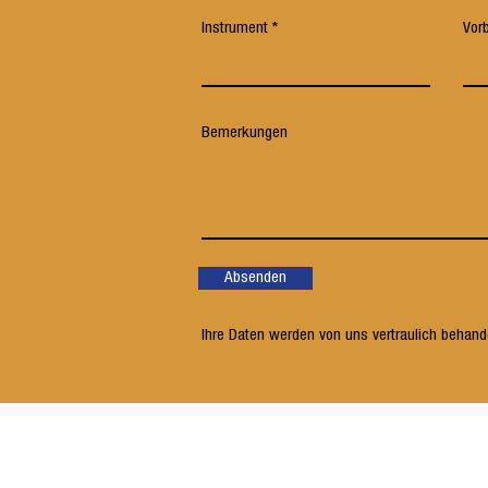
Instrument
Vor
Bemerkungen
Absenden
Ihre Daten werden von uns vertraulich behande
Musikgesellschaft Harmonie Turbenthal
St. Gallerstrasse 7