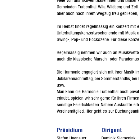
Viele von uns aktiven Bläserinnen und Bläse
Gemeinden Turbenthal, Wila, Wildberg und Zell
aber auch nach ihrem Wegzug treu geblieben, tr
Im Herbst findet regelmässig ein Konzert mit 
Unterhaltungskonzertwochenende mit Musik aus
Swing-, Pop- und Rockszene. Für diese Konze
Regelmässig nehmen wir auch an Musikwettbew
auch die klassische Marsch- oder Parademus
Die Harmonie engagiert sich mit ihrer Musik i
Jubilarennachmittag, bei Sommerständlis, be
usw.
Man kann die Harmonie Turbenthal auch privat
erlaubt, spielen wir sehr gerne für Ihren Firm
sonstige Feierlichkeiten. Nähere Auskünfte e
Vereinsmitglied. Hier geht es
zur Buchungsanf
Präsidium
Dirigent
Stefan Hagnauer
Dominik Slemenjak