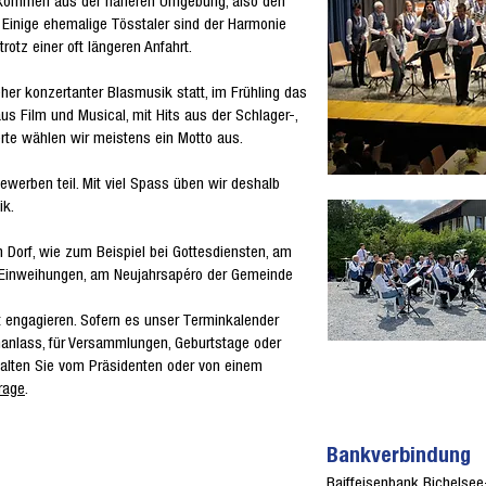
r kommen aus der näheren Umgebung, also den
. Einige ehemalige Tösstaler sind der Harmonie
otz einer oft längeren Anfahrt.
eher konzertanter Blasmusik statt, im Frühling das
 Film und Musical, mit Hits aus der Schlager-,
rte wählen wir meistens ein Motto aus.
erben teil. Mit viel Spass üben wir deshalb
ik.
m Dorf, wie zum Beispiel bei Gottesdiensten, am
i Einweihungen, am Neujahrsapéro der Gemeinde
 engagieren. Sofern es unser Terminkalender
enanlass, für Versammlungen, Geburtstage oder
rhalten Sie vom Präsidenten oder von einem
rage
.
Bankverbindung
Raiffeisenbank Bichelsee